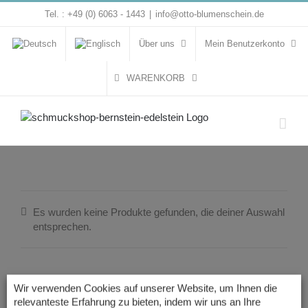
Zum
Tel. : +49 (0) 6063 - 1443
|
info@otto-blumenschein.de
Inhalt
springen
Über uns
Mein Benutzerkonto
WARENKORB
Es wurden keine Produkte gefunden, die deiner Auswahl
entsprechen.
Wir verwenden Cookies auf unserer Website, um Ihnen die
relevanteste Erfahrung zu bieten, indem wir uns an Ihre