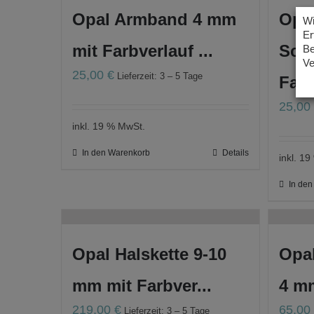
Opal Armband 4 mm
Opa
Wi
Er
mit Farbverlauf ...
Sch
Be
Ve
25,00
€
Lieferzeit: 3 – 5 Tage
Far..
25,0
inkl. 19 % MwSt.
In den Warenkorb
Details
inkl. 1
In de
Opal Halskette 9-10
Opal
mm mit Farbver...
4 mm
219,00
€
65,0
Lieferzeit: 3 – 5 Tage