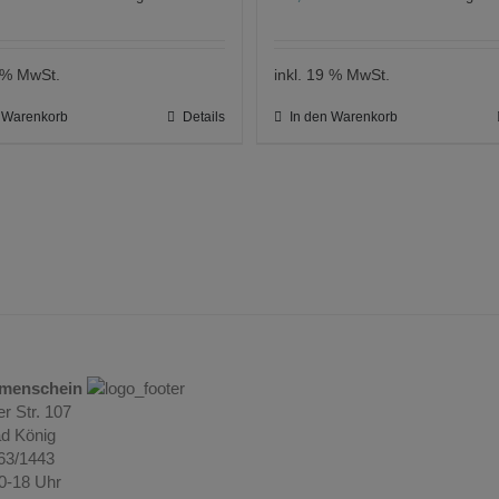
9 % MwSt.
inkl. 19 % MwSt.
n Warenkorb
Details
In den Warenkorb
umenschein
r Str. 107
d König
063/1443
10-18 Uhr