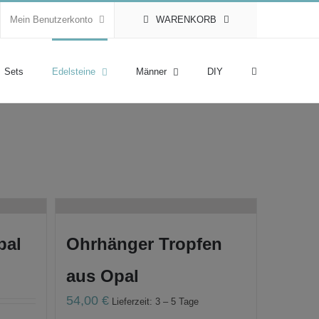
Mein Benutzerkonto
WARENKORB
Sets
Edelsteine
Männer
DIY
pal
Ohrhänger Tropfen
aus Opal
54,00
€
Lieferzeit: 3 – 5 Tage