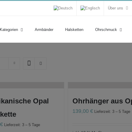
Über uns
 Kategorien
Armbänder
Halsketten
Ohrschmuck
ikanische Opal
Ohrhänger aus O
139,00
€
Lieferzeit: 3 – 5 Tage
kette
0
€
Lieferzeit: 3 – 5 Tage