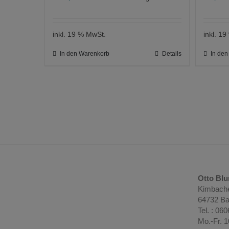
inkl. 19 % MwSt.
inkl. 1
In den Warenkorb
Details
In de
Otto Bl
Kimbache
64732 Ba
Tel. : 06
Mo.-Fr. 