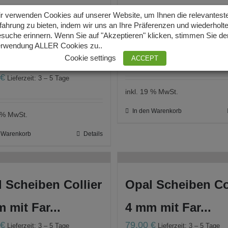
l Armband
Opal disc necklac
r verwenden Cookies auf unserer Website, um Ihnen die relevantest
fahrung zu bieten, indem wir uns an Ihre Präferenzen und wiederholt
eiben 4 mm mit
mm with gradi...
suche erinnern. Wenn Sie auf "Akzeptieren" klicken, stimmen Sie de
rwendung ALLER Cookies zu..
79,00
€
Lieferzeit: 3 – 5 Tage
.
Cookie settings
ACCEPT
0
€
Lieferzeit: 3 – 5 Tage
inkl. 19 % MwSt.
In den Warenkorb
9 % MwSt.
n Warenkorb
Details
 Scheiben Collier
Opal Scheiben Co
 mit Far...
4 mm mit Far...
0
€
79,00
€
Lieferzeit: 3 – 5 Tage
Lieferzeit: 3 – 5 Tage