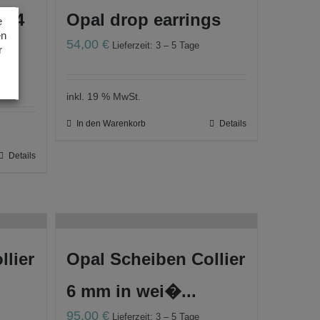
e 4
Opal drop earrings
e
en
54,00
€
Lieferzeit: 3 – 5 Tage
r
inkl. 19 % MwSt.
In den Warenkorb
Details
Details
llier
Opal Scheiben Collier
6 mm in wei�...
95,00
€
Lieferzeit: 3 – 5 Tage