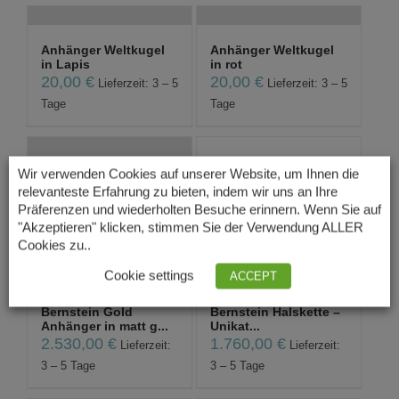
Anhänger Weltkugel
Anhänger Weltkugel
in Lapis
in rot
20,00
€
20,00
€
Lieferzeit: 3 – 5
Lieferzeit: 3 – 5
Tage
Tage
Wir verwenden Cookies auf unserer Website, um Ihnen die
Anhänger Weltkugel
Bergkristall
relevanteste Erfahrung zu bieten, indem wir uns an Ihre
in Türkis
Herzanhänger
Präferenzen und wiederholten Besuche erinnern. Wenn Sie auf
20,00
€
34,00
€
Lieferzeit: 3 – 5
Lieferzeit: 3 – 5
"Akzeptieren" klicken, stimmen Sie der Verwendung ALLER
Tage
Tage
Cookies zu..
Cookie settings
ACCEPT
Bernstein Gold
Bernstein Halskette –
Anhänger in matt g...
Unikat...
2.530,00
€
1.760,00
€
Lieferzeit:
Lieferzeit:
3 – 5 Tage
3 – 5 Tage