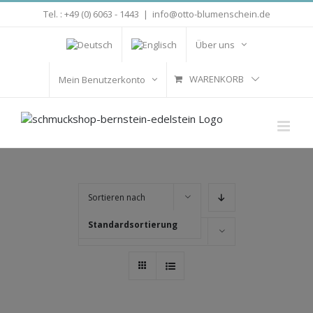
Zum
Tel. : +49 (0) 6063 - 1443
|
info@otto-blumenschein.de
Inhalt
springen
Über uns
WARENKORB
Mein Benutzerkonto
Sortieren nach
Standardsortierung
Zeige
16 Produkte