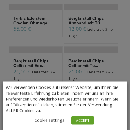
Türkis Edelstein
Bergkristall Chips
Creolen Ohrringe...
Armband mit Tü...
55,00
€
12,00
€
Lieferzeit: 3 – 5
Tage
Bergkristall Chips
Bergkristall Chips
Collier mit Ede...
Collier mit Tü...
21,00
€
21,00
€
Lieferzeit: 3 – 5
Lieferzeit: 3 – 5
Tage
Tage
Wir verwenden Cookies auf unserer Website, um Ihnen die
Nicht auf Lager
relevanteste Erfahrung zu bieten, indem wir uns an Ihre
Präferenzen und wiederholten Besuche erinnern. Wenn Sie
Halkette aus Türkis
Ohrringe aus Türkis
auf "Akzeptieren" klicken, stimmen Sie der Verwendung
und Mammutelf...
5,50
€
ALLER Cookies zu..
Lieferzeit: 3 – 5
41,00
€
Lieferzeit: 3 – 5
Tage
Cookie settings
ACCEPT
Tage