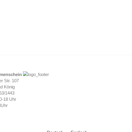
umenschein
r Str. 107
d König
063/1443
10-18 Uhr
3Uhr