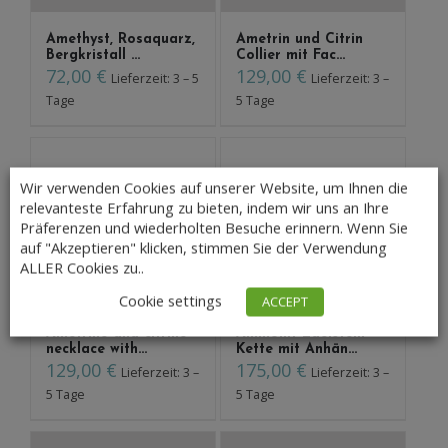
Amethyst, Rosaquarz,
Ametrin und Citrin
Bergkristall ...
Collier mit Fac...
72,00
€
129,00
€
Lieferzeit: 3 – 5
Lieferzeit: 3 –
Tage
5 Tage
Wir verwenden Cookies auf unserer Website, um Ihnen die
Ametrin und Citrin
Ametrine and citrine
Collier mit Fac...
necklace with...
relevanteste Erfahrung zu bieten, indem wir uns an Ihre
139,00
€
139,00
€
Lieferzeit: 3 –
Lieferzeit: 3 –
Präferenzen und wiederholten Besuche erinnern. Wenn Sie
auf "Akzeptieren" klicken, stimmen Sie der Verwendung
5 Tage
5 Tage
ALLER Cookies zu..
Cookie settings
ACCEPT
Ametrine and citrine
Ammonit Edelstein
necklace with...
Kette mit Anhän...
129,00
€
175,00
€
Lieferzeit: 3 –
Lieferzeit: 3 –
5 Tage
5 Tage