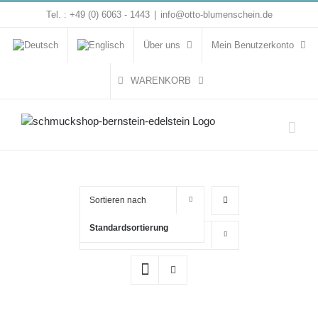
Zum
Tel. : +49 (0) 6063 - 1443
|
info@otto-blumenschein.de
Inhalt
springen
Über uns
Mein Benutzerkonto
WARENKORB
Sortieren nach
Standardsortierung
Zeige
16 Produkte