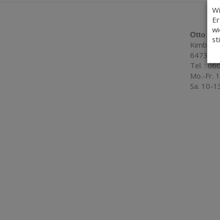
Wi
Er
wi
Otto Bl
st
Kimbache
64732 B
Tel. : 0
Mo.-Fr. 
Sa. 10-1