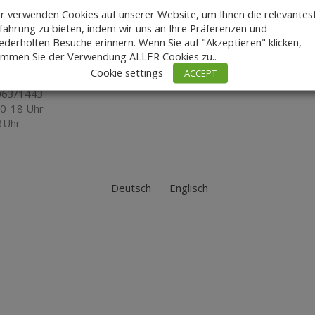
r verwenden Cookies auf unserer Website, um Ihnen die relevantes
fahrung zu bieten, indem wir uns an Ihre Präferenzen und
ederholten Besuche erinnern. Wenn Sie auf "Akzeptieren" klicken,
umenschein
immen Sie der Verwendung ALLER Cookies zu..
r Str. 107
Cookie settings
ACCEPT
ad König
6063/1443
10-18 Uhr
3Uhr
Deutsch
Englisch