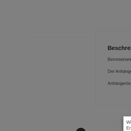
Beschre
Bernsteinanh
Der Anhänger
Anhängeröse
Wi
Er