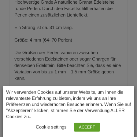
Hochwertige Grade A natürliche Granat Edelsteine
runde Perlen. Durch den Facettschliff erhalten die
Perlen einen zusätzlichen Lichteffekt.
Ein Strang ist ca. 31 cm lang.
Größe: 4 mm (64- 70 Perlen)
Die Größen der Perlen variieren zwischen
verschiedenen Edelsteinen oder sogar Chargen für
denselben Edelstein. Bitte beachten Sie, dass es eine
Variation von bis zu 1 mm – 1,5 mm Größe geben
kann.
Perlen Loch Größe Referenz:
Wir verwenden Cookies auf unserer Website, um Ihnen die
relevanteste Erfahrung zu bieten, indem wir uns an Ihre
4 mm runde Perlenloch Größe – ca. 0,6 mm
Präferenzen und wiederholten Besuche erinnern. Wenn Sie auf
"Akzeptieren" klicken, stimmen Sie der Verwendung ALLER
Cookies zu..
Cookie settings
ACCEPT