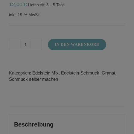
12,00
€
Lieferzeit: 3 – 5 Tage
inkl. 19 % MwSt.
IN DEN WARENKORB
Granat
Strang
4
mm
facettiert
Kategorien:
Edelstein Mix
,
Edelstein-Schmuck
,
Granat
,
echte
Schmuck selber machen
natürliche
Edelsteine,
Runde
lose
Perlen
Menge
Beschreibung