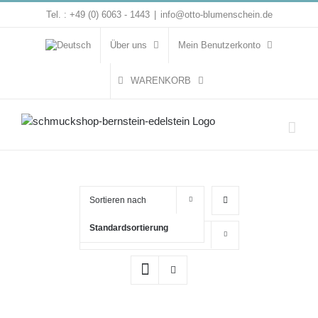
Zum
Tel. : +49 (0) 6063 - 1443
|
info@otto-blumenschein.de
Inhalt
springen
Über uns
Mein Benutzerkonto
WARENKORB
Sortieren nach
Standardsortierung
Zeige
16 Produkte