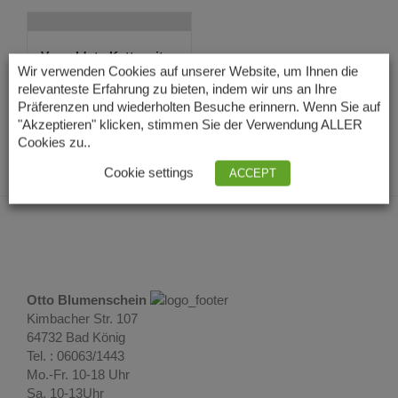
Vergoldete Kette mit
Emaille Anhä...
Wir verwenden Cookies auf unserer Website, um Ihnen die
32,00
€
relevanteste Erfahrung zu bieten, indem wir uns an Ihre
Lieferzeit: 3 – 5
Präferenzen und wiederholten Besuche erinnern. Wenn Sie auf
Tage
"Akzeptieren" klicken, stimmen Sie der Verwendung ALLER
Cookies zu..
Cookie settings
ACCEPT
Otto Blumenschein
Kimbacher Str. 107
64732 Bad König
Tel. : 06063/1443
Mo.-Fr. 10-18 Uhr
Sa. 10-13Uhr