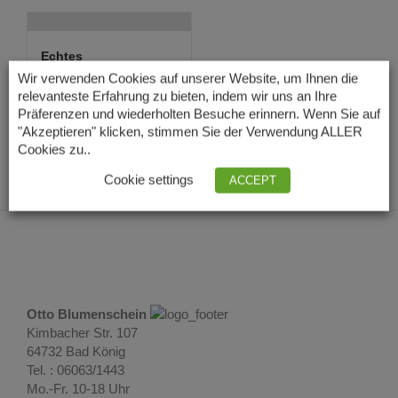
Echtes
Süßwasserzuchtperlen
Wir verwenden Cookies auf unserer Website, um Ihnen die
Armb...
relevanteste Erfahrung zu bieten, indem wir uns an Ihre
19,00
€
Lieferzeit: 3 – 5
Präferenzen und wiederholten Besuche erinnern. Wenn Sie auf
Tage
"Akzeptieren" klicken, stimmen Sie der Verwendung ALLER
Cookies zu..
Cookie settings
ACCEPT
Otto Blumenschein
Kimbacher Str. 107
64732 Bad König
Tel. : 06063/1443
Mo.-Fr. 10-18 Uhr