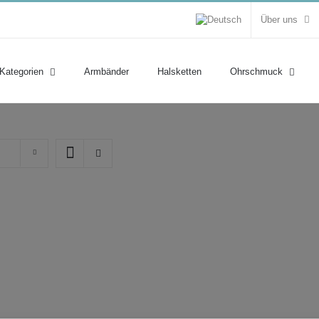
Über uns
 Kategorien
Armbänder
Halsketten
Ohrschmuck