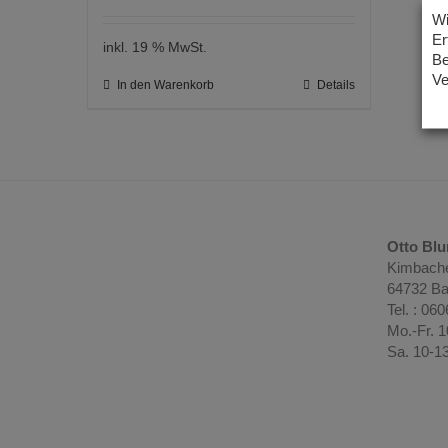
Wi
Er
inkl. 19 % MwSt.
Be
Ve
In den Warenkorb
Details
Otto Bl
Kimbache
64732 Ba
Tel. : 06
Mo.-Fr. 
Sa. 10-1