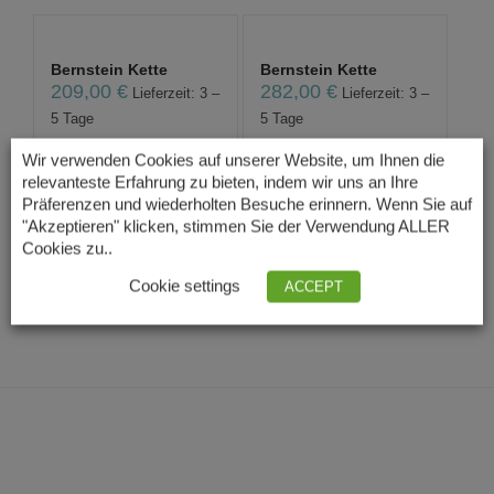
Bernstein Kette
Bernstein Kette
209,00
€
282,00
€
Lieferzeit: 3 –
Lieferzeit: 3 –
5 Tage
5 Tage
Wir verwenden Cookies auf unserer Website, um Ihnen die
relevanteste Erfahrung zu bieten, indem wir uns an Ihre
Präferenzen und wiederholten Besuche erinnern. Wenn Sie auf
Collier aus Bernstein
Halskette aus
"Akzeptieren" klicken, stimmen Sie der Verwendung ALLER
Nuggets / Ch...
Bernstein
Cookies zu..
139,00
€
139,00
€
Lieferzeit: 3 –
Lieferzeit: 3 –
5 Tage
5 Tage
Cookie settings
ACCEPT