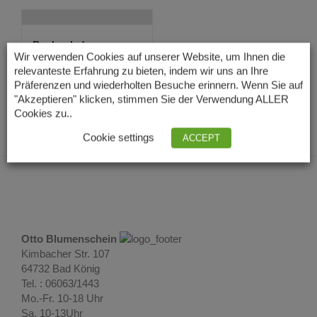
Rochenleder
Armspange blau/grau
Wir verwenden Cookies auf unserer Website, um Ihnen die
54,00
€
relevanteste Erfahrung zu bieten, indem wir uns an Ihre
Lieferzeit: 3 – 5
Präferenzen und wiederholten Besuche erinnern. Wenn Sie auf
Tage
"Akzeptieren" klicken, stimmen Sie der Verwendung ALLER
Cookies zu..
Cookie settings
ACCEPT
Otto Blumenschein
Kimbacher Str. 107
64732 Bad König
Tel. : 06063/1443
Mo.-Fr. 10-18 Uhr
Sa. 10-13Uhr