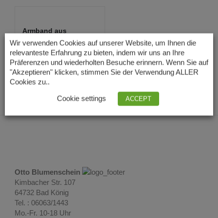
Armband aus
Chrysopras 3-4 mm
Wir verwenden Cookies auf unserer Website, um Ihnen die
face...
relevanteste Erfahrung zu bieten, indem wir uns an Ihre
21,00
€
Lieferzeit: 3 – 5
Präferenzen und wiederholten Besuche erinnern. Wenn Sie auf
Tage
"Akzeptieren" klicken, stimmen Sie der Verwendung ALLER
Cookies zu..
Cookie settings
ACCEPT
Otto Blumenschein
Kimbacher Str. 107
64732 Bad König
Tel. : 06063/1443
Mo.-Fr. 10-18 Uhr