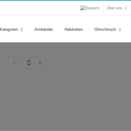
Über uns
 Kategorien
Armbänder
Halsketten
Ohrschmuck