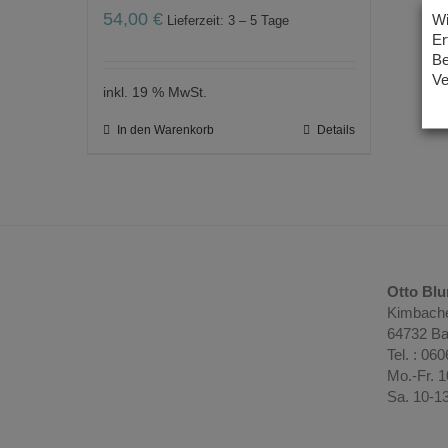
54,00
€
Wi
Lieferzeit: 3 – 5 Tage
Er
Be
Ve
inkl. 19 % MwSt.
In den Warenkorb
Details
Otto Bl
Kimbache
64732 Ba
Tel. : 06
Mo.-Fr. 
Sa. 10-1