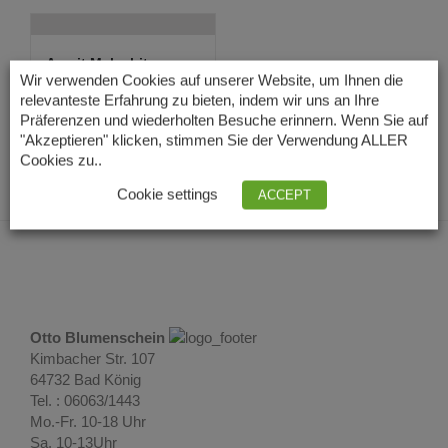
Azurit Malachit
Edelstein Creolen ...
Wir verwenden Cookies auf unserer Website, um Ihnen die
81,00
€
relevanteste Erfahrung zu bieten, indem wir uns an Ihre
Lieferzeit: 3 – 5
Präferenzen und wiederholten Besuche erinnern. Wenn Sie auf
Tage
"Akzeptieren" klicken, stimmen Sie der Verwendung ALLER
Cookies zu..
Cookie settings
ACCEPT
Otto Blumenschein
Kimbacher Str. 107
64732 Bad König
Tel. : 06063/1443
Mo.-Fr. 10-18 Uhr
Sa. 10-13Uhr