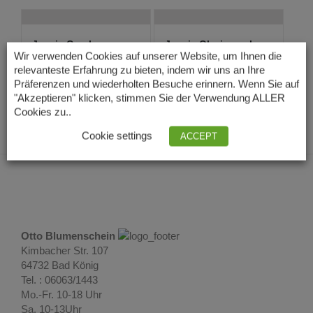
Jaspis Creolen
Jaspis Ohrringe als
Ohrringe
Creolen mit Cl...
Wir verwenden Cookies auf unserer Website, um Ihnen die
29,00
€
28,00
€
relevanteste Erfahrung zu bieten, indem wir uns an Ihre
Lieferzeit: 3 – 5
Lieferzeit: 3 – 5
Präferenzen und wiederholten Besuche erinnern. Wenn Sie auf
Tage
Tage
"Akzeptieren" klicken, stimmen Sie der Verwendung ALLER
Cookies zu..
Cookie settings
ACCEPT
Otto Blumenschein
Kimbacher Str. 107
64732 Bad König
Tel. : 06063/1443
Mo.-Fr. 10-18 Uhr
Sa. 10-13Uhr