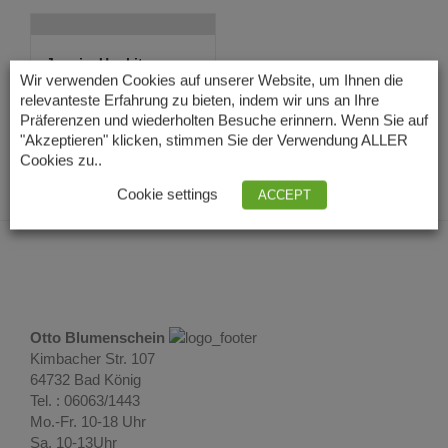
Jaspis, Unakit,
Tigergauge, Schnee...
Wir verwenden Cookies auf unserer Website, um Ihnen die
15,00
€
relevanteste Erfahrung zu bieten, indem wir uns an Ihre
Lieferzeit: 3 – 5
Präferenzen und wiederholten Besuche erinnern. Wenn Sie auf
Tage
"Akzeptieren" klicken, stimmen Sie der Verwendung ALLER
Cookies zu..
Cookie settings
ACCEPT
Otto Blumenschein
Kimbacher Str. 107
64732 Bad König
Tel. : 06063/1443
Mo.-Fr. 10-18 Uhr
Sa. 10-13Uhr