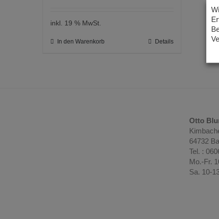
Wi
Er
inkl. 19 % MwSt.
Be
Ve
In den Warenkorb
Details
Otto Bl
Kimbache
64732 Ba
Tel. : 06
Mo.-Fr. 
Sa. 10-1