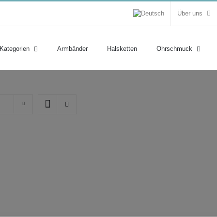
Über uns
 Kategorien
Armbänder
Halsketten
Ohrschmuck