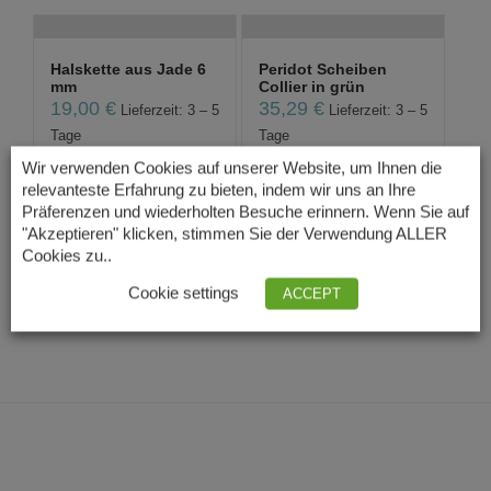
Halskette aus Jade 6
Peridot Scheiben
mm
Collier in grün
19,00
€
35,29
€
Lieferzeit: 3 – 5
Lieferzeit: 3 – 5
Tage
Tage
Wir verwenden Cookies auf unserer Website, um Ihnen die
relevanteste Erfahrung zu bieten, indem wir uns an Ihre
Präferenzen und wiederholten Besuche erinnern. Wenn Sie auf
Süßwasserzuchtperlen
"Akzeptieren" klicken, stimmen Sie der Verwendung ALLER
Collier mit...
Cookies zu..
165,00
€
Lieferzeit: 3 –
Cookie settings
ACCEPT
5 Tage