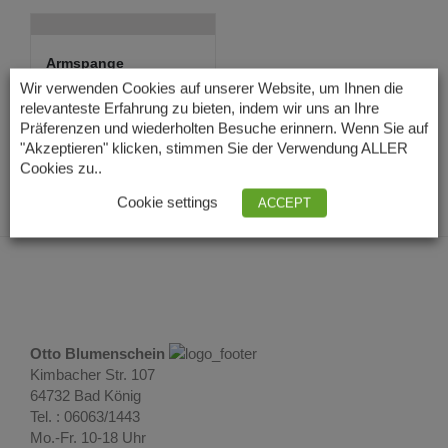
Armspange
Drusenacht mit
Wir verwenden Cookies auf unserer Website, um Ihnen die
Kristalle...
relevanteste Erfahrung zu bieten, indem wir uns an Ihre
39,00
€
Lieferzeit: 3 – 5
Präferenzen und wiederholten Besuche erinnern. Wenn Sie auf
Tage
"Akzeptieren" klicken, stimmen Sie der Verwendung ALLER
Cookies zu..
Cookie settings
ACCEPT
Otto Blumenschein
Kimbacher Str. 107
64732 Bad König
Tel. : 06063/1443
Mo.-Fr. 10-18 Uhr