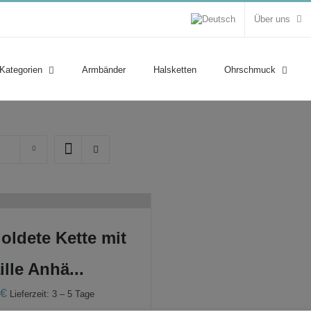
Über uns
 Kategorien
Armbänder
Halsketten
Ohrschmuck
oldete Kette mit
lle Anhä...
0
€
Lieferzeit: 3 – 5 Tage