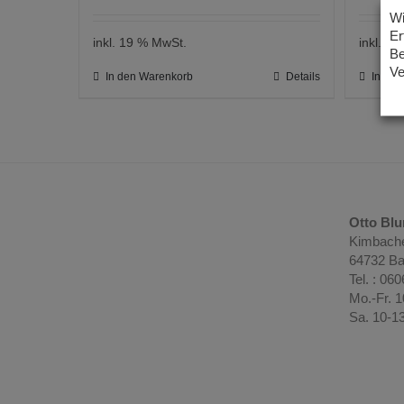
Wi
Er
inkl. 19 % MwSt.
inkl. 1
Be
Ve
In den Warenkorb
Details
In de
Otto Bl
Kimbache
64732 Ba
Tel. : 06
Mo.-Fr. 
Sa. 10-1