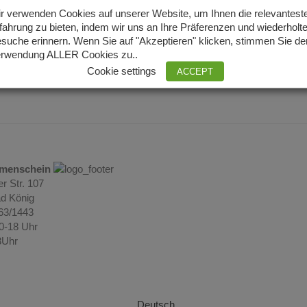
r verwenden Cookies auf unserer Website, um Ihnen die relevantest
fahrung zu bieten, indem wir uns an Ihre Präferenzen und wiederholt
9 % MwSt.
suche erinnern. Wenn Sie auf "Akzeptieren" klicken, stimmen Sie de
rwendung ALLER Cookies zu..
n Warenkorb
Details
Cookie settings
ACCEPT
umenschein
r Str. 107
d König
063/1443
10-18 Uhr
3Uhr
Deutsch