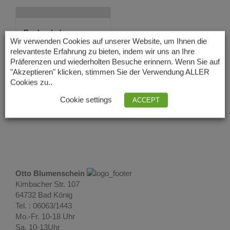
Rochenleder
Armspange in grün
Wir verwenden Cookies auf unserer Website, um Ihnen die
54,00
€
relevanteste Erfahrung zu bieten, indem wir uns an Ihre
Lieferzeit: 3 – 5
Präferenzen und wiederholten Besuche erinnern. Wenn Sie auf
Tage
"Akzeptieren" klicken, stimmen Sie der Verwendung ALLER
Cookies zu..
Cookie settings
ACCEPT
Otto Blumenschein
Kimbacher Str. 107
64732 Bad König
Tel. : 06063/1443
Mo.-Fr. 10-18 Uhr
Sa. 10-13Uhr