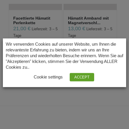
Facettierte Hämatit
Hämatit Armband mit
Perlenkette
Magnetverschl...
21,00
€
13,00
€
Lieferzeit: 3 – 5
Lieferzeit: 3 – 5
Tage
Tage
Wir verwenden Cookies auf unserer Website, um Ihnen die
relevanteste Erfahrung zu bieten, indem wir uns an Ihre
Präferenzen und wiederholten Besuche erinnern. Wenn Sie auf
Regenbogen Hämatit
Regenbogen Hämatit
"Akzeptieren" klicken, stimmen Sie der Verwendung ALLER
Collier
Schmuckset
Cookies zu..
39,00
€
49,00
€
Lieferzeit: 3 – 5
Lieferzeit: 3 – 5
Cookie settings
ACCEPT
Tage
Tage