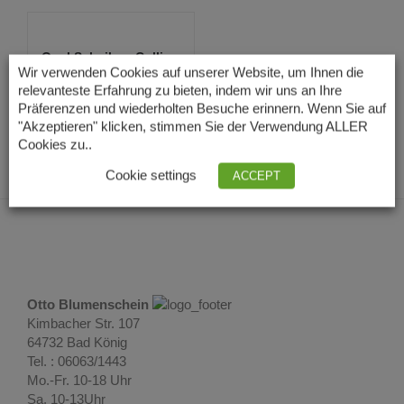
Opal Scheiben Collier
mit Farbverl...
Wir verwenden Cookies auf unserer Website, um Ihnen die
54,00
€
relevanteste Erfahrung zu bieten, indem wir uns an Ihre
Lieferzeit: 3 – 5
Präferenzen und wiederholten Besuche erinnern. Wenn Sie auf
Tage
"Akzeptieren" klicken, stimmen Sie der Verwendung ALLER
Cookies zu..
Cookie settings
ACCEPT
Otto Blumenschein
Kimbacher Str. 107
64732 Bad König
Tel. : 06063/1443
Mo.-Fr. 10-18 Uhr
Sa. 10-13Uhr