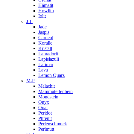
Hämatit
Howlith
Iolit
J-L
Jade
Jaspis
Carneol
Koralle
Kristall
Labradorit
Lapislazuli
Larimar
Lava
Lemon Quarz
M-P
Malachit
Mammutelfenbein
Mondstein
Onyx
Opal
Peridot
Phrenit
Perlenschmuck
Perlmutt