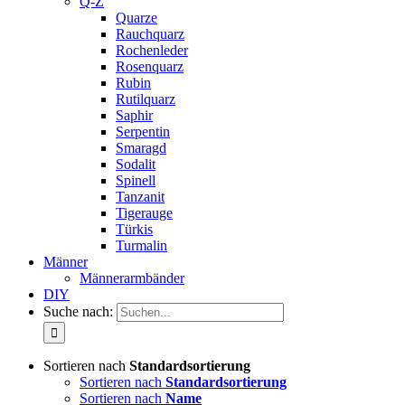
Q-Z
Quarze
Rauchquarz
Rochenleder
Rosenquarz
Rubin
Rutilquarz
Saphir
Serpentin
Smaragd
Sodalit
Spinell
Tanzanit
Tigerauge
Türkis
Turmalin
Männer
Männerarmbänder
DIY
Suche nach:
Sortieren nach
Standardsortierung
Sortieren nach
Standardsortierung
Sortieren nach
Name