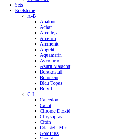
Sets
Edelsteine
A-B
Abalone
Achat
Amethyst
Ametrin
Ammonit
Angelit
Aquamarin
Aventurin
Azurit Malachit
Bergkristall
Bernstein
Blau Topas
Beryll
C-I
Calcedon
Calcit
Chrome Dioxid
Chrysopras
Citrin
Edelstein Mix
Goldfluss
Granat