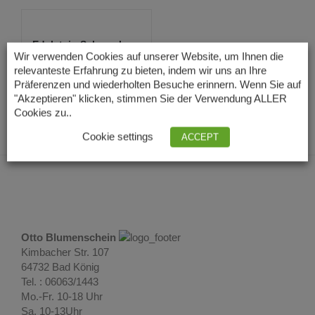
Edelstein Schmuck
Howlith Ohrclip
Wir verwenden Cookies auf unserer Website, um Ihnen die
19,00
€
23,00
€
–
relevanteste Erfahrung zu bieten, indem wir uns an Ihre
Präferenzen und wiederholten Besuche erinnern. Wenn Sie auf
Lieferzeit: 3 – 5 Tage
"Akzeptieren" klicken, stimmen Sie der Verwendung ALLER
Cookies zu..
Cookie settings
ACCEPT
Otto Blumenschein
Kimbacher Str. 107
64732 Bad König
Tel. : 06063/1443
Mo.-Fr. 10-18 Uhr
Sa. 10-13Uhr