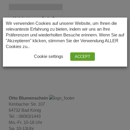
Halskette aus Jade 6
mm
Wir verwenden Cookies auf unserer Website, um Ihnen die
19,00
€
relevanteste Erfahrung zu bieten, indem wir uns an Ihre
Lieferzeit: 3 – 5
Präferenzen und wiederholten Besuche erinnern. Wenn Sie auf
Tage
"Akzeptieren" klicken, stimmen Sie der Verwendung ALLER
Cookies zu..
Cookie settings
ACCEPT
Otto Blumenschein
Kimbacher Str. 107
64732 Bad König
Tel. : 06063/1443
Mo.-Fr. 10-18 Uhr
Sa. 10-13Uhr