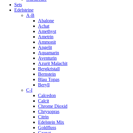
Sets
Edelsteine
A-B
Abalone
Achat
Amethyst
Ametrin
Ammonit
Angelit
Aquamarin
Aventurin
Azurit Malachit
Bergkristall
Bernstein
Blau Topas
Beryll
C-I
Calcedon
Calcit
Chrome Dioxid
Chrysopras
Citrin
Edelstein Mix
Goldfluss
Granat