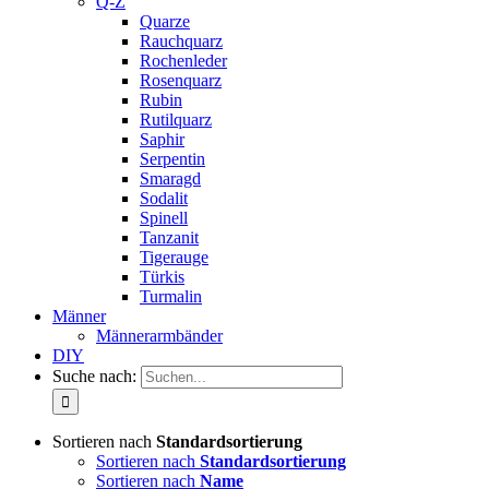
Q-Z
Quarze
Rauchquarz
Rochenleder
Rosenquarz
Rubin
Rutilquarz
Saphir
Serpentin
Smaragd
Sodalit
Spinell
Tanzanit
Tigerauge
Türkis
Turmalin
Männer
Männerarmbänder
DIY
Suche nach:
Sortieren nach
Standardsortierung
Sortieren nach
Standardsortierung
Sortieren nach
Name