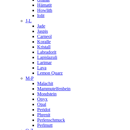
Hämatit
Howlith
Iolit
J-L
Jade
Jaspis
Carneol
Koralle
Kristall
Labradorit
Lapislazuli
Larimar
Lava
Lemon Quarz
M-P
Malachit
Mammutelfenbein
Mondstein
Onyx
Opal
Peridot
Phrenit
Perlenschmuck
Perlmutt