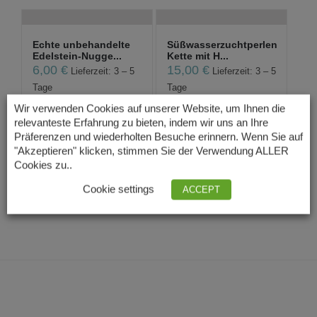
Echte unbehandelte
Süßwasserzuchtperlen
Edelstein-Nugge...
Kette mit H...
6,00
€
15,00
€
Lieferzeit: 3 – 5
Lieferzeit: 3 – 5
Tage
Tage
Wir verwenden Cookies auf unserer Website, um Ihnen die
relevanteste Erfahrung zu bieten, indem wir uns an Ihre
Präferenzen und wiederholten Besuche erinnern. Wenn Sie auf
Vergoldete Kette mit
"Akzeptieren" klicken, stimmen Sie der Verwendung ALLER
Emaille Anhä...
Cookies zu..
32,00
€
Lieferzeit: 3 – 5
Cookie settings
ACCEPT
Tage