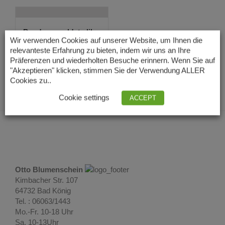
Runde vergoldete lila
Lava Ohrring...
Wir verwenden Cookies auf unserer Website, um Ihnen die
24,00
€
relevanteste Erfahrung zu bieten, indem wir uns an Ihre
Lieferzeit: 3 – 5
Präferenzen und wiederholten Besuche erinnern. Wenn Sie auf
Tage
"Akzeptieren" klicken, stimmen Sie der Verwendung ALLER
Cookies zu..
Cookie settings
ACCEPT
Otto Blumenschein
Kimbacher Str. 107
64732 Bad König
Tel. : 06063/1443
Mo.-Fr. 10-18 Uhr
Sa. 10-13Uhr