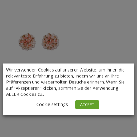
Wir verwenden Cookies auf unserer Website, um Ihnen die
relevanteste Erfahrung zu bieten, indem wir uns an Ihre
Rosa Korallen Ohrclip
Präferenzen und wiederholten Besuche erinnern. Wenn Sie
mit Süßwas...
auf "Akzeptieren" klicken, stimmen Sie der Verwendung
28,00
€
Lieferzeit: 3 – 5
ALLER Cookies zu..
Tage
Cookie settings
ACCEPT