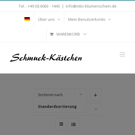
Zum
Tel. : +49 (0) 6063 - 1443
|
info@otto-blumenschein.de
Inhalt
springen
Über uns
Mein Benutzerkonto
WARENKORB
Sortieren nach
Standardsortierung
Zeige
16 Produkte