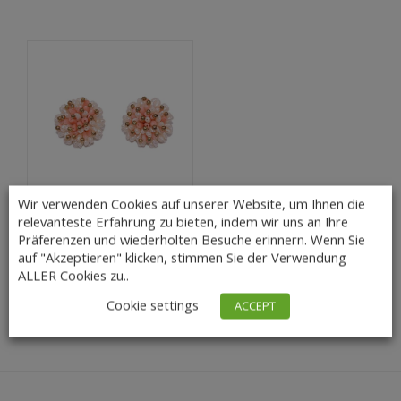
Wir verwenden Cookies auf unserer Website, um Ihnen die
relevanteste Erfahrung zu bieten, indem wir uns an Ihre
Rosa Korallen Ohrclip
Präferenzen und wiederholten Besuche erinnern. Wenn Sie
mit Süßwas...
auf "Akzeptieren" klicken, stimmen Sie der Verwendung
28,00
€
Lieferzeit: 3 – 5
ALLER Cookies zu..
Tage
Cookie settings
ACCEPT