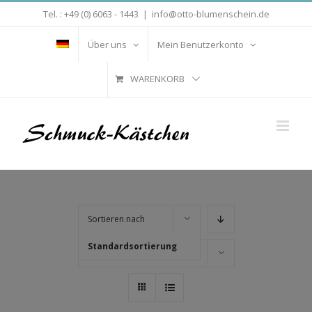
Zum
Tel. : +49 (0) 6063 - 1443
|
info@otto-blumenschein.de
Inhalt
springen
Über uns
Mein Benutzerkonto
WARENKORB
Sortieren nach
Standardsortierung
Zeige
16 Produkte