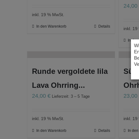
24,0
inkl. 19 % MwSt.
In den Warenkorb
Details
inkl. 1
In de
Wi
Er
Be
Ve
Runde vergoldete lila
Süß
Lava Ohrring...
Ohrh
24,00
€
23,0
Lieferzeit: 3 – 5 Tage
inkl. 19 % MwSt.
inkl. 1
In den Warenkorb
Details
In de