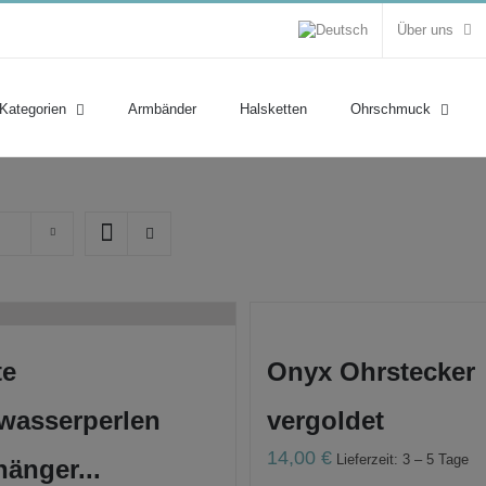
Über uns
 Kategorien
Armbänder
Halsketten
Ohrschmuck
te
Onyx Ohrstecker
wasserperlen
vergoldet
14,00
€
Lieferzeit: 3 – 5 Tage
änger...