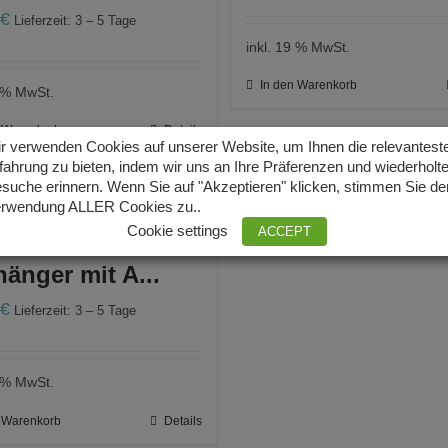
0
€
Lieferzeit: 3 – 5 Tage
inkl. 19 % MwSt.
In den Warenkorb
9 % MwSt.
n Warenkorb
Details
r verwenden Cookies auf unserer Website, um Ihnen die relevantest
fahrung zu bieten, indem wir uns an Ihre Präferenzen und wiederholt
suche erinnern. Wenn Sie auf "Akzeptieren" klicken, stimmen Sie de
rwendung ALLER Cookies zu..
wasserperlen
Cookie settings
ACCEPT
änger mit A...
0
€
Lieferzeit: 3 – 5 Tage
9 % MwSt.
n Warenkorb
Details