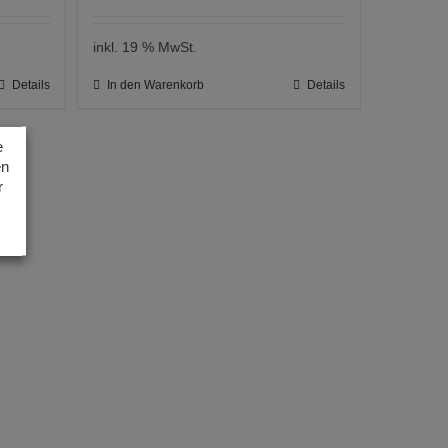
inkl. 19 % MwSt.
Details
In den Warenkorb
Details
e
en
r