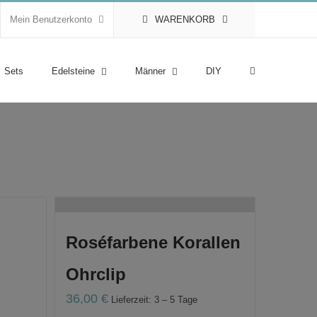
Mein Benutzerkonto
WARENKORB
Sets
Edelsteine
Männer
DIY
Roséfarbene Korallen
Ohrclip
36,00
€
Lieferzeit: 3 – 5 Tage