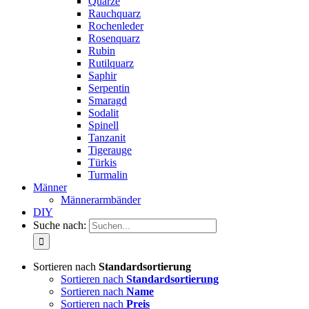
Quarze
Rauchquarz
Rochenleder
Rosenquarz
Rubin
Rutilquarz
Saphir
Serpentin
Smaragd
Sodalit
Spinell
Tanzanit
Tigerauge
Türkis
Turmalin
Männer
Männerarmbänder
DIY
Suche nach:
Sortieren nach
Standardsortierung
Sortieren nach
Standardsortierung
Sortieren nach
Name
Sortieren nach
Preis