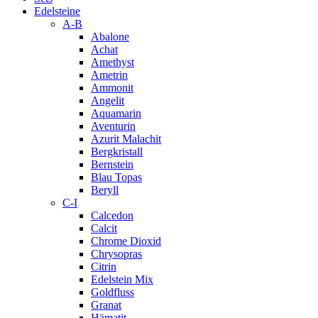
Edelsteine
A-B
Abalone
Achat
Amethyst
Ametrin
Ammonit
Angelit
Aquamarin
Aventurin
Azurit Malachit
Bergkristall
Bernstein
Blau Topas
Beryll
C-I
Calcedon
Calcit
Chrome Dioxid
Chrysopras
Citrin
Edelstein Mix
Goldfluss
Granat
Hämatit