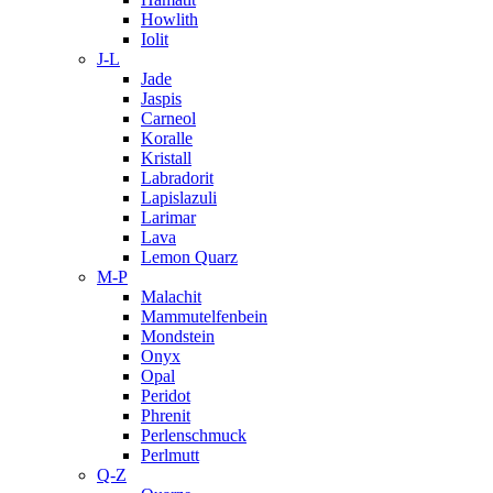
Howlith
Iolit
J-L
Jade
Jaspis
Carneol
Koralle
Kristall
Labradorit
Lapislazuli
Larimar
Lava
Lemon Quarz
M-P
Malachit
Mammutelfenbein
Mondstein
Onyx
Opal
Peridot
Phrenit
Perlenschmuck
Perlmutt
Q-Z