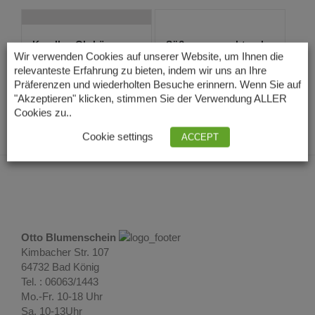
Korallen Ohrhänger
Süßwasserzuchtperlen
mit Süßwasse...
Ohrschmuck
Wir verwenden Cookies auf unserer Website, um Ihnen die
14,00
€
15,00
€
relevanteste Erfahrung zu bieten, indem wir uns an Ihre
Lieferzeit: 3 – 5
Lieferzeit: 3 – 5
Präferenzen und wiederholten Besuche erinnern. Wenn Sie auf
Tage
Tage
"Akzeptieren" klicken, stimmen Sie der Verwendung ALLER
Cookies zu..
Cookie settings
ACCEPT
Otto Blumenschein
Kimbacher Str. 107
64732 Bad König
Tel. : 06063/1443
Mo.-Fr. 10-18 Uhr
Sa. 10-13Uhr