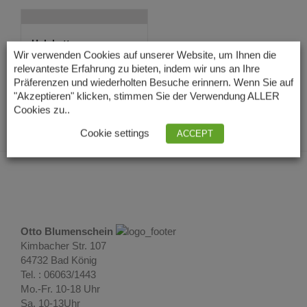
Halskette aus
Süßwasserzuchtperl...
Wir verwenden Cookies auf unserer Website, um Ihnen die
39,00
€
relevanteste Erfahrung zu bieten, indem wir uns an Ihre
Lieferzeit: 3 – 5
Präferenzen und wiederholten Besuche erinnern. Wenn Sie auf
Tage
"Akzeptieren" klicken, stimmen Sie der Verwendung ALLER
Cookies zu..
Cookie settings
ACCEPT
Otto Blumenschein
Kimbacher Str. 107
64732 Bad König
Tel. : 06063/1443
Mo.-Fr. 10-18 Uhr
Sa. 10-13Uhr