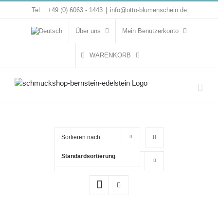
Zum
Tel. : +49 (0) 6063 - 1443
|
info@otto-blumenschein.de
Inhalt
springen
Über uns
Mein Benutzerkonto
WARENKORB
Sortieren nach
Standardsortierung
Zeige
16 Produkte