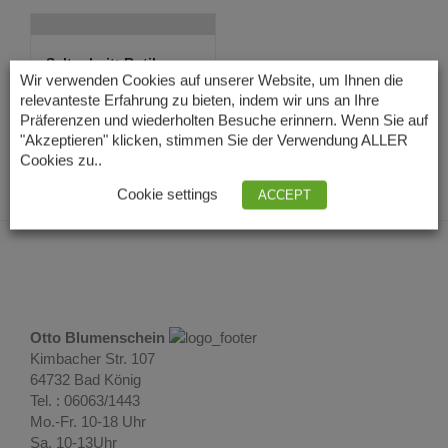
Seltenheit: Rutilquarz
Collier mit...
Wir verwenden Cookies auf unserer Website, um Ihnen die
159,00
€
relevanteste Erfahrung zu bieten, indem wir uns an Ihre
Lieferzeit: 3 –
Präferenzen und wiederholten Besuche erinnern. Wenn Sie auf
5 Tage
"Akzeptieren" klicken, stimmen Sie der Verwendung ALLER
Cookies zu..
Cookie settings
ACCEPT
Otto Blumenschein
Kimbacher Str. 107
64732 Bad König
Tel. : 06063/1443
Mo.-Fr. 10-18 Uhr
Sa. 10-13Uhr