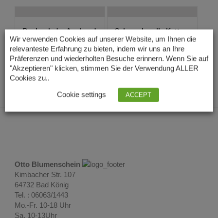
Rochenleder Armband
Schaumkoralle Kette
in rot
Wir verwenden Cookies auf unserer Website, um Ihnen die
57,00
€
Lieferzeit: 3 – 5
33,00
€
relevanteste Erfahrung zu bieten, indem wir uns an Ihre
Lieferzeit: 3 – 5
Tage
Präferenzen und wiederholten Besuche erinnern. Wenn Sie auf
Tage
"Akzeptieren" klicken, stimmen Sie der Verwendung ALLER
Cookies zu..
Cookie settings
ACCEPT
Otto Blumenschein
Kimbacher Str. 107
64732 Bad König
Tel. : 06063/1443
Mo.-Fr. 10-18 Uhr
Sa. 10-13Uhr