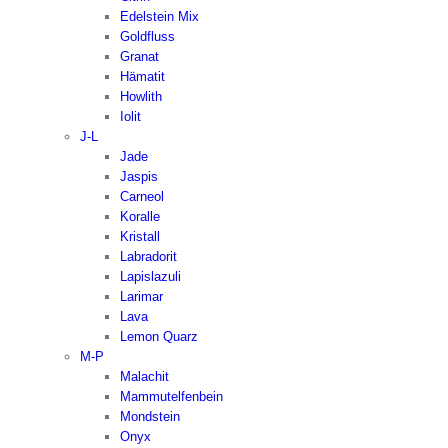
Edelstein Mix
Goldfluss
Granat
Hämatit
Howlith
Iolit
J-L
Jade
Jaspis
Carneol
Koralle
Kristall
Labradorit
Lapislazuli
Larimar
Lava
Lemon Quarz
M-P
Malachit
Mammutelfenbein
Mondstein
Onyx