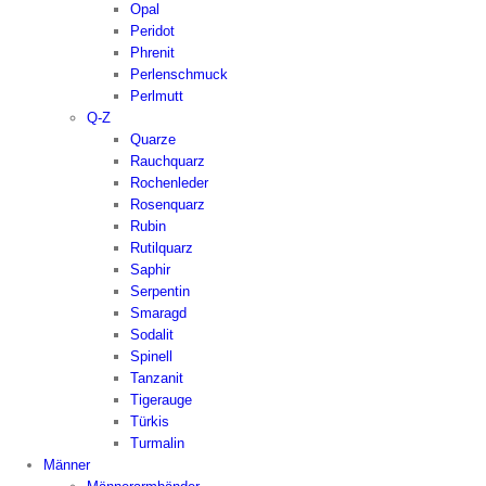
Opal
Peridot
Phrenit
Perlenschmuck
Perlmutt
Q-Z
Quarze
Rauchquarz
Rochenleder
Rosenquarz
Rubin
Rutilquarz
Saphir
Serpentin
Smaragd
Sodalit
Spinell
Tanzanit
Tigerauge
Türkis
Turmalin
Männer