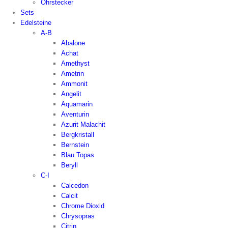
Ohrstecker
Sets
Edelsteine
A-B
Abalone
Achat
Amethyst
Ametrin
Ammonit
Angelit
Aquamarin
Aventurin
Azurit Malachit
Bergkristall
Bernstein
Blau Topas
Beryll
C-I
Calcedon
Calcit
Chrome Dioxid
Chrysopras
Citrin