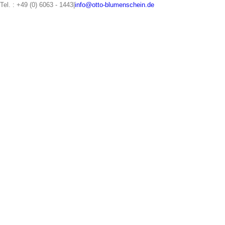
Zum
Tel. : +49 (0) 6063 - 1443
|
info@otto-blumenschein.de
Inhalt
springen