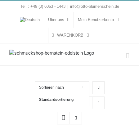
Zum
Tel. : +49 (0) 6063 - 1443
|
info@otto-blumenschein.de
Inhalt
springen
Über uns
Mein Benutzerkonto
WARENKORB
Sortieren nach
Standardsortierung
Zeige
16 Produkte