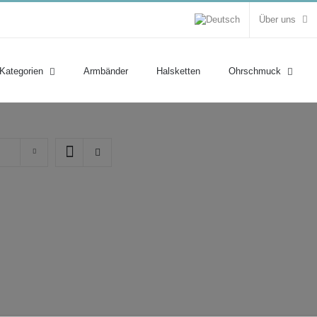
Über uns
 Kategorien
Armbänder
Halsketten
Ohrschmuck