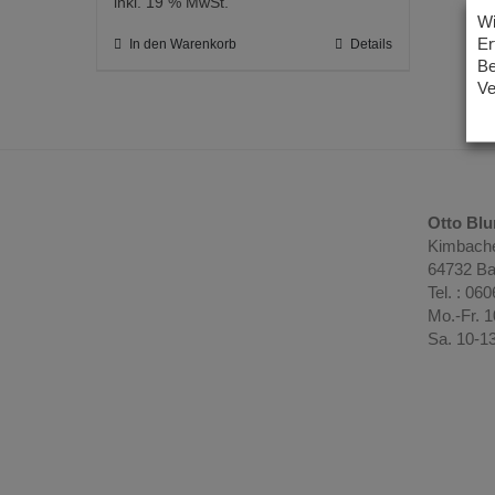
inkl. 19 % MwSt.
Wi
Er
In den Warenkorb
Details
Be
Ve
Otto Bl
Kimbache
64732 Ba
Tel. : 06
Mo.-Fr. 
Sa. 10-1