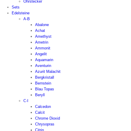
Ohrstecker
Sets
Edelsteine
A-B
Abalone
Achat
Amethyst
Ametrin
Ammonit
Angelit
Aquamarin
Aventurin
Azurit Malachit
Bergkristall
Bernstein
Blau Topas
Beryll
C-I
Calcedon
Calcit
Chrome Dioxid
Chrysopras
Citrin