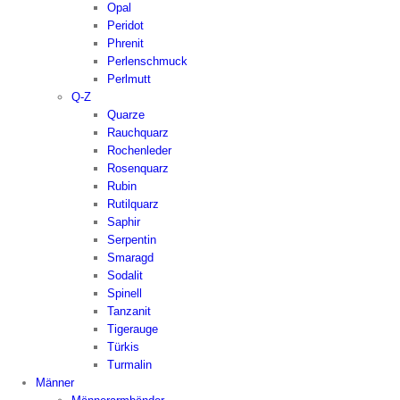
Opal
Peridot
Phrenit
Perlenschmuck
Perlmutt
Q-Z
Quarze
Rauchquarz
Rochenleder
Rosenquarz
Rubin
Rutilquarz
Saphir
Serpentin
Smaragd
Sodalit
Spinell
Tanzanit
Tigerauge
Türkis
Turmalin
Männer