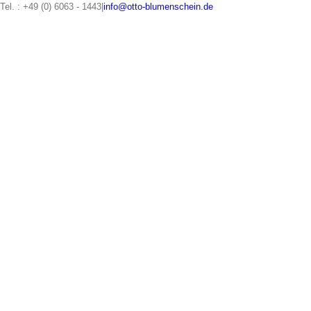
Zum
Tel. : +49 (0) 6063 - 1443
|
info@otto-blumenschein.de
Inhalt
springen