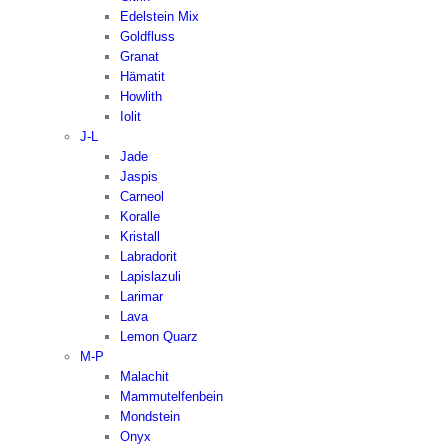
Edelstein Mix
Goldfluss
Granat
Hämatit
Howlith
Iolit
J-L
Jade
Jaspis
Carneol
Koralle
Kristall
Labradorit
Lapislazuli
Larimar
Lava
Lemon Quarz
M-P
Malachit
Mammutelfenbein
Mondstein
Onyx