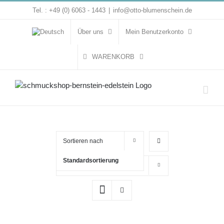
Zum
Tel. : +49 (0) 6063 - 1443
|
info@otto-blumenschein.de
Inhalt
springen
Über uns
Mein Benutzerkonto
WARENKORB
Sortieren nach
Standardsortierung
Zeige
16 Produkte