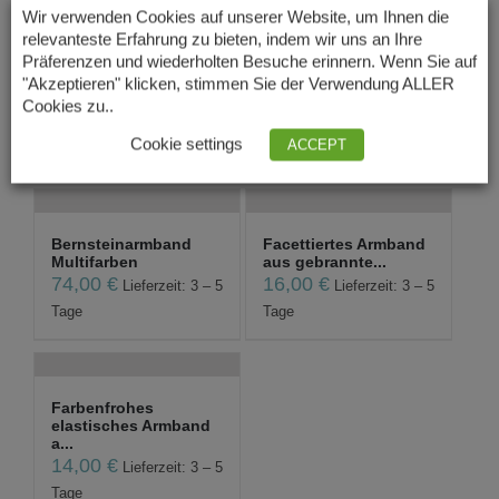
Wir verwenden Cookies auf unserer Website, um Ihnen die
relevanteste Erfahrung zu bieten, indem wir uns an Ihre
Präferenzen und wiederholten Besuche erinnern. Wenn Sie auf
Armband aus
Armband Blau Topas
"Akzeptieren" klicken, stimmen Sie der Verwendung ALLER
Süßwasserzuchtperlen...
25,00
€
Lieferzeit: 3 – 5
Cookies zu..
18,00
€
Lieferzeit: 3 – 5
Tage
Cookie settings
ACCEPT
Tage
Bernsteinarmband
Facettiertes Armband
Multifarben
aus gebrannte...
74,00
€
16,00
€
Lieferzeit: 3 – 5
Lieferzeit: 3 – 5
Tage
Tage
Farbenfrohes
elastisches Armband
a...
14,00
€
Lieferzeit: 3 – 5
Tage