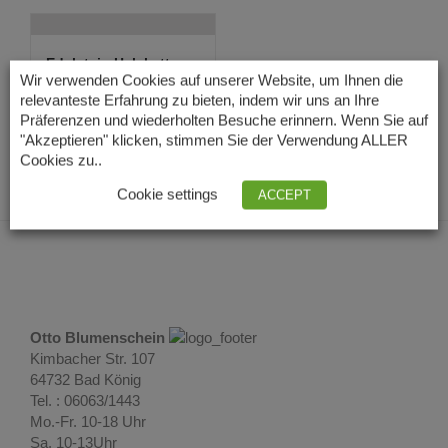
Edelstein Halskette
aus Amethyst, ...
Wir verwenden Cookies auf unserer Website, um Ihnen die
86,00
€
relevanteste Erfahrung zu bieten, indem wir uns an Ihre
Lieferzeit: 3 – 5
Präferenzen und wiederholten Besuche erinnern. Wenn Sie auf
Tage
"Akzeptieren" klicken, stimmen Sie der Verwendung ALLER
Cookies zu..
Cookie settings
ACCEPT
Otto Blumenschein
Kimbacher Str. 107
64732 Bad König
Tel. : 06063/1443
Mo.-Fr. 10-18 Uhr
Sa. 10-13Uhr